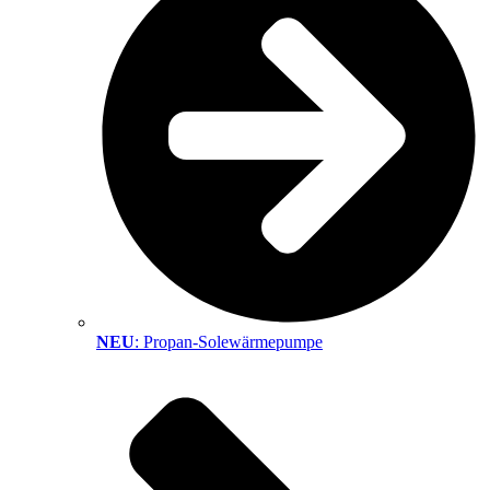
NEU
: Propan-Solewärmepumpe