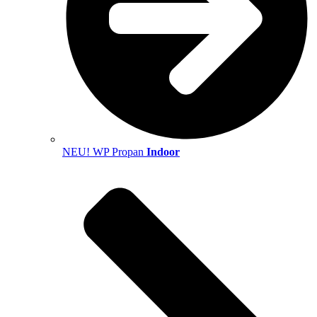
NEU! WP Propan
Indoor