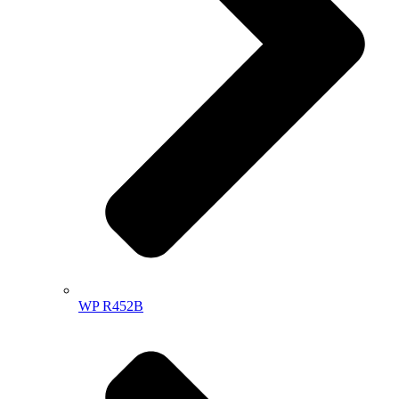
WP R452B