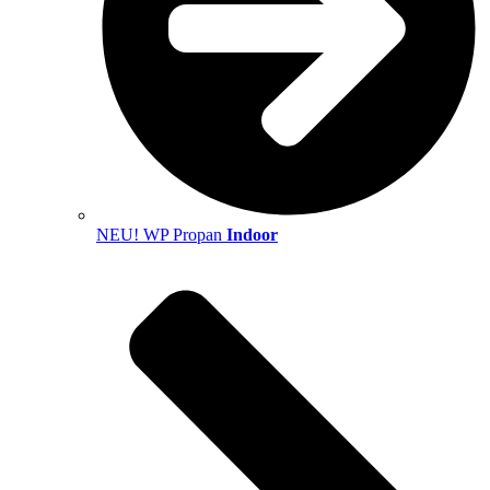
NEU! WP Propan
Indoor