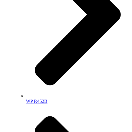
WP R452B