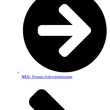
NEU
: Propan-Solewärmepumpe