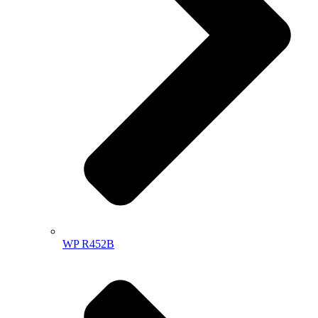
WP R452B