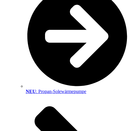
NEU
: Propan-Solewärmepumpe