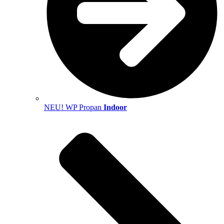
NEU! WP Propan
Indoor