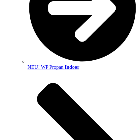
NEU! WP Propan
Indoor