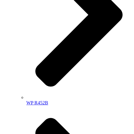
WP R452B