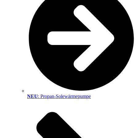
NEU
: Propan-Solewärmepumpe