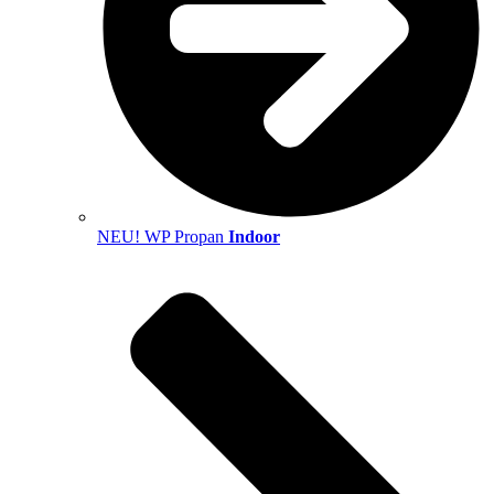
NEU! WP Propan
Indoor