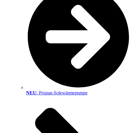
NEU
: Propan-Solewärmepumpe