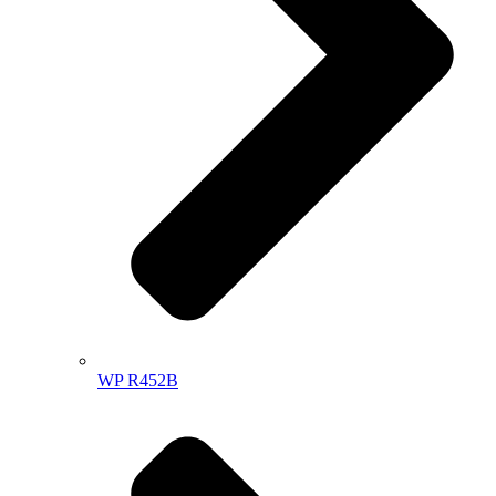
WP R452B