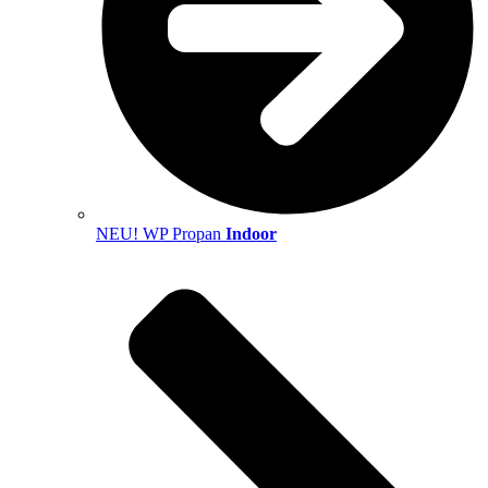
NEU! WP Propan
Indoor