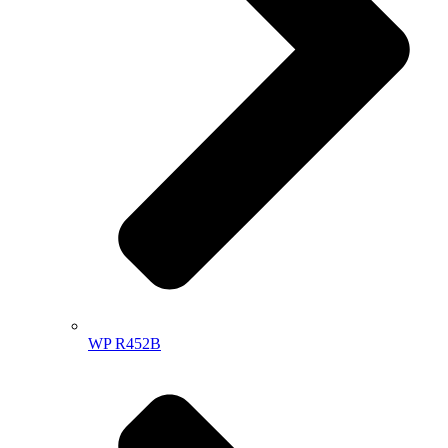
WP R452B