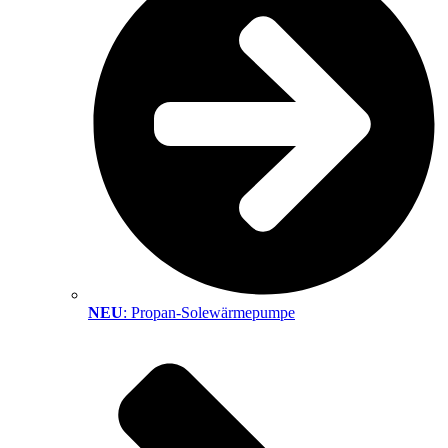
NEU
: Propan-Solewärmepumpe