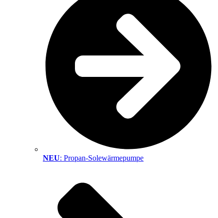
NEU
: Propan-Solewärmepumpe