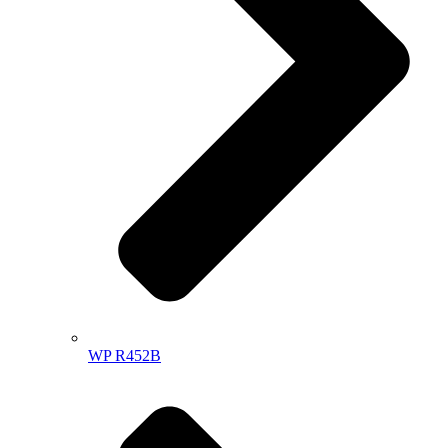
WP R452B