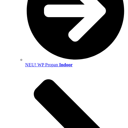
NEU! WP Propan
Indoor