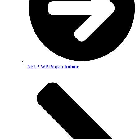
NEU! WP Propan
Indoor