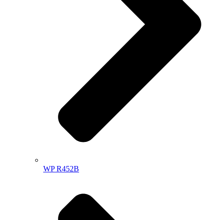
WP R452B