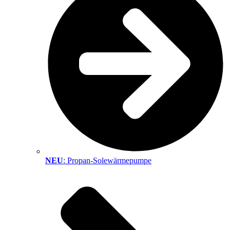
NEU
: Propan-Solewärmepumpe