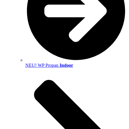
NEU! WP Propan
Indoor