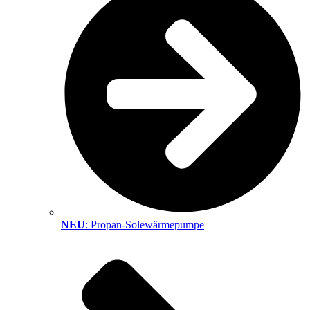
NEU
: Propan-Solewärmepumpe