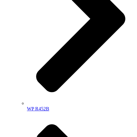
WP R452B