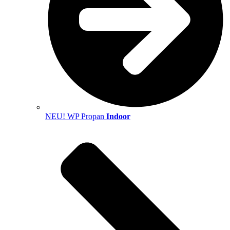
NEU! WP Propan
Indoor