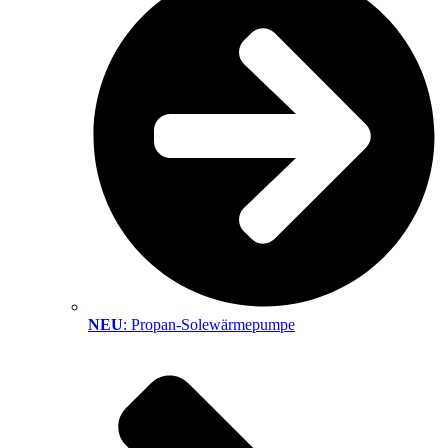
NEU
: Propan-Solewärmepumpe