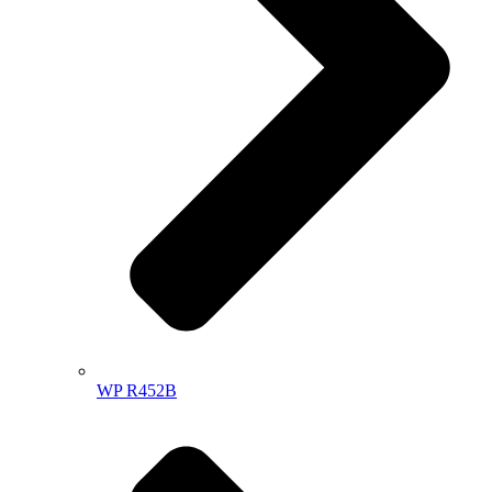
WP R452B